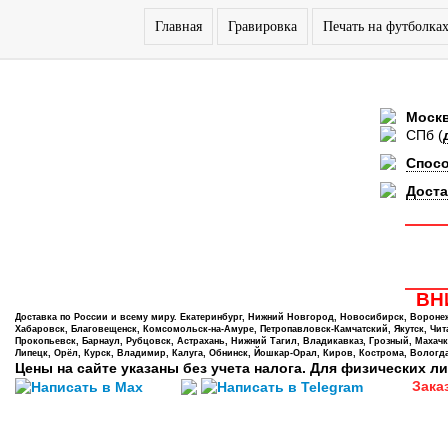
Главная
Гравировка
Печать на футболка
Моск
СПб
(
Спос
Доста
ВНИ
Доставка по России и всему миру. Екатеринбург, Нижний Новгород, Новосибирск, Воронеж,
Хабаровск, Благовещенск, Комсомольск-на-Амуре, Петропавловск-Камчатский, Якутск, Чита,
Прокопьевск, Барнаул, Рубцовск, Астрахань, Нижний Тагил, Владикавказ, Грозный, Махачк
Липецк, Орёл, Курск, Владимир, Калуга, Обнинск, Йошкар-Орал, Киров, Кострома, Вологда
Цены на сайте указаны без учета налога. Для физических ли
Зака