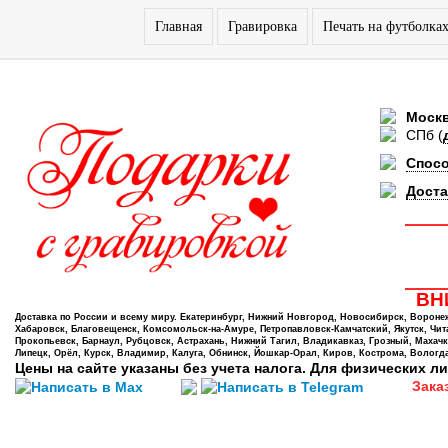
Главная
Гравировка
Печать на футболка
Моск
СПб
(
Спос
Доста
ВНИ
Доставка по России и всему миру. Екатеринбург, Нижний Новгород, Новосибирск, Воронеж,
Хабаровск, Благовещенск, Комсомольск-на-Амуре, Петропавловск-Камчатский, Якутск, Чита,
Прокопьевск, Барнаул, Рубцовск, Астрахань, Нижний Тагил, Владикавказ, Грозный, Махачк
Липецк, Орёл, Курск, Владимир, Калуга, Обнинск, Йошкар-Орал, Киров, Кострома, Вологда
Цены на сайте указаны без учета налога. Для физических ли
Зака