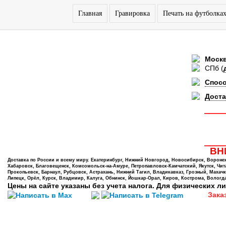
Главная
Гравировка
Печать на футболка
Моск
СПб
(
Спос
Доста
ВНИ
Доставка по России и всему миру. Екатеринбург, Нижний Новгород, Новосибирск, Воронеж,
Хабаровск, Благовещенск, Комсомольск-на-Амуре, Петропавловск-Камчатский, Якутск, Чита,
Прокопьевск, Барнаул, Рубцовск, Астрахань, Нижний Тагил, Владикавказ, Грозный, Махачк
Липецк, Орёл, Курск, Владимир, Калуга, Обнинск, Йошкар-Орал, Киров, Кострома, Вологда
Цены на сайте указаны без учета налога. Для физических ли
Зака