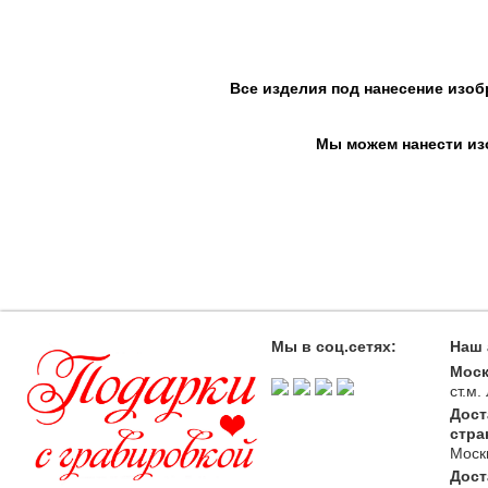
Все изделия под нанесение изоб
Мы можем нанести изо
Мы в соц.сетях:
Наш 
Моск
ст.м
Дост
стра
Моск
Дост