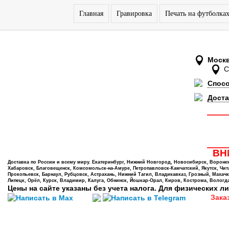
Главная
Гравировка
Печать на футболка
Моск
Спос
Доста
ВНИ
Доставка по России и всему миру. Екатеринбург, Нижний Новгород, Новосибирск, Воронеж,
Хабаровск, Благовещенск, Комсомольск-на-Амуре, Петропавловск-Камчатский, Якутск, Чита,
Прокопьевск, Барнаул, Рубцовск, Астрахань, Нижний Тагил, Владикавказ, Грозный, Махачк
Липецк, Орёл, Курск, Владимир, Калуга, Обнинск, Йошкар-Орал, Киров, Кострома, Вологда
Цены на сайте указаны без учета налога. Для физических ли
Зака