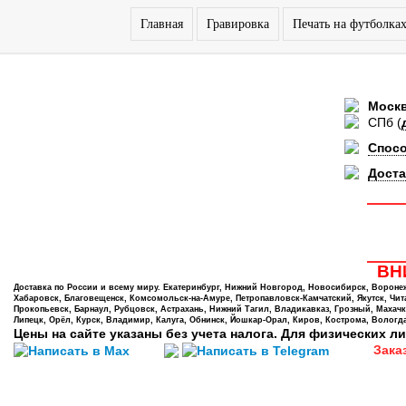
Главная
Гравировка
Печать на футболка
Моск
СПб
(
Спос
Доста
ВНИ
Доставка по России и всему миру. Екатеринбург, Нижний Новгород, Новосибирск, Воронеж,
Хабаровск, Благовещенск, Комсомольск-на-Амуре, Петропавловск-Камчатский, Якутск, Чита,
Прокопьевск, Барнаул, Рубцовск, Астрахань, Нижний Тагил, Владикавказ, Грозный, Махачк
Липецк, Орёл, Курск, Владимир, Калуга, Обнинск, Йошкар-Орал, Киров, Кострома, Вологда
Цены на сайте указаны без учета налога. Для физических ли
Зака