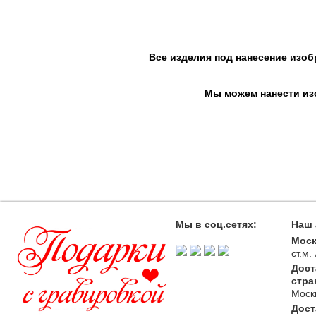
Все изделия под нанесение изоб
Мы можем нанести изо
Мы в соц.сетях:
Наш 
Моск
ст.м
Дост
стра
Моск
Дост