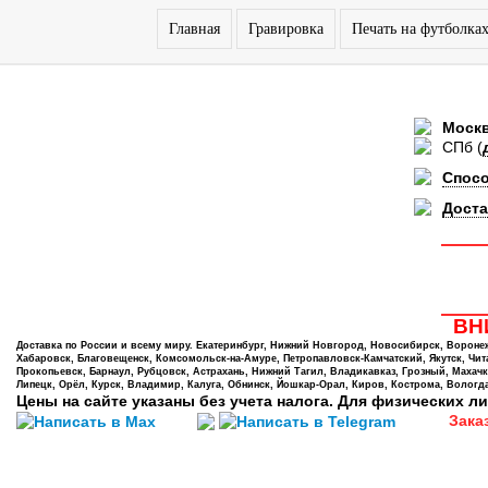
Главная
Гравировка
Печать на футболка
Моск
СПб
(
Спос
Доста
ВНИ
Доставка по России и всему миру. Екатеринбург, Нижний Новгород, Новосибирск, Воронеж,
Хабаровск, Благовещенск, Комсомольск-на-Амуре, Петропавловск-Камчатский, Якутск, Чита,
Прокопьевск, Барнаул, Рубцовск, Астрахань, Нижний Тагил, Владикавказ, Грозный, Махачк
Липецк, Орёл, Курск, Владимир, Калуга, Обнинск, Йошкар-Орал, Киров, Кострома, Вологда
Цены на сайте указаны без учета налога. Для физических ли
Зака