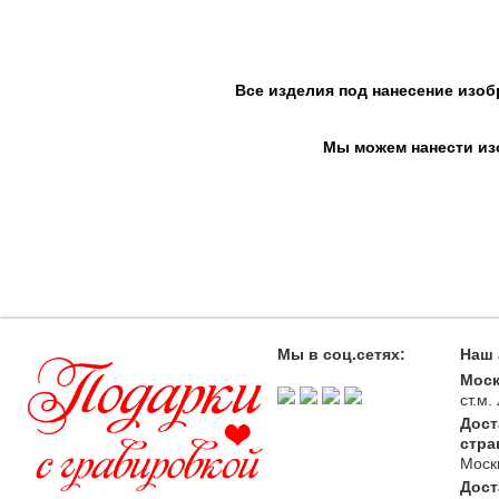
Все изделия под нанесение изоб
Мы можем нанести изо
Мы в соц.сетях:
Наш 
Моск
ст.м
Дост
стра
Моск
Дост