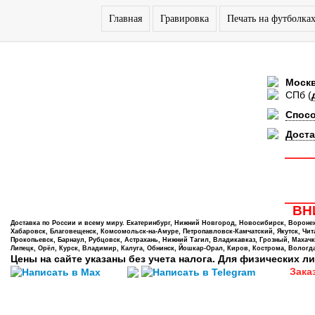
Главная
Гравировка
Печать на футболка
Моск
СПб
(
Спос
Доста
ВНИ
Доставка по России и всему миру. Екатеринбург, Нижний Новгород, Новосибирск, Воронеж,
Хабаровск, Благовещенск, Комсомольск-на-Амуре, Петропавловск-Камчатский, Якутск, Чита,
Прокопьевск, Барнаул, Рубцовск, Астрахань, Нижний Тагил, Владикавказ, Грозный, Махачк
Липецк, Орёл, Курск, Владимир, Калуга, Обнинск, Йошкар-Орал, Киров, Кострома, Вологда
Цены на сайте указаны без учета налога. Для физических ли
Зака