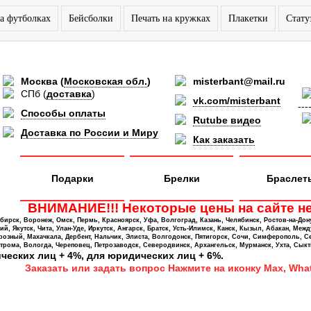
а футболках
Бейсболки
Печать на кружках
Плакетки
Стату
Москва
(
Московская обл.
)
misterbant@mail.ru
СПб
(
доставка
)
vk.com/misterbant
---
Способы оплаты
Rutube видео
Доставка по России и Миру
Как заказать
Подарки
Брелки
Браслет
ВНИМАНИЕ!!! Некоторые цены на сайте не
ирск, Воронеж, Омск, Пермь, Красноярск, Уфа, Волгоград, Казань, Челябинск, Ростов-на-Дон
 Якутск, Чита, Улан-Уде, Иркутск, Ангарск, Братск, Усть-Илимск, Канск, Кызыл, Абакан, Межд
Грозный, Махачкала, Дербент, Нальчик, Элиста, Волгодонск, Пятигорск, Сочи, Симферополь, С
трома, Вологда, Череповец, Петрозаводск, Северодвинск, Архангельск, Мурманск, Ухта, Сыкт
ических лиц + 4%, для юридических лиц + 6%.
Заказать или задать вопрос Нажмите на иконку Max, What