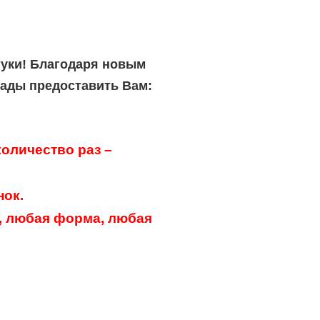
туки! Благодаря новым
рады предоставить Вам:
оличество раз –
нок.
, любая форма, любая