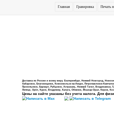
Главная
Гравировка
Печать н
Доставка по России и всему миру. Екатеринбург, Нижний Новгород, Новосиб
Хабаровск, Благовещенск, Комсомольск-на-Амуре, Петропавловск-Камчатский,
Прокопьевск, Барнаул, Рубцовск, Астрахань, Нижний Тагил, Владикавказ, 
Липецк, Орёл, Курск, Владимир, Калуга, Обнинск, Йошкар-Орал, Киров, Кос
Цены на сайте указаны без учета налога. Для физ