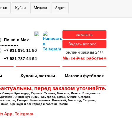
этки
Кубки
Медали
Адрес
заказать
Пиши в Max
Задать вопрос
-------------
+7 911 991 11 80
онлайн заказы 24/7
Мы сейчас работаем
+7 981 737 44 94
ы
Кулоны, жетоны
Магазин футболок
актуальны, перед заказом уточняйте.
у, Самара, Краснодар, Саратов, Тюмень, Тольятти, Ижевск, Владивосток,
уреченск, Ленинск-Кузнецкий, Кемерово, Томск, Ачинск, Северск,
евастополь, Таганрог, Новошахтинск, Волжский, Белгород, Сызрань,
ывкар, Оренбург и все города и поселки России.
s App, Telegram.