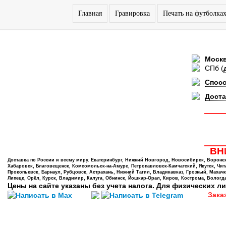
Главная
Гравировка
Печать на футболка
Моск
СПб
(
Спос
Доста
ВНИ
Доставка по России и всему миру. Екатеринбург, Нижний Новгород, Новосибирск, Воронеж,
Хабаровск, Благовещенск, Комсомольск-на-Амуре, Петропавловск-Камчатский, Якутск, Чита,
Прокопьевск, Барнаул, Рубцовск, Астрахань, Нижний Тагил, Владикавказ, Грозный, Махачк
Липецк, Орёл, Курск, Владимир, Калуга, Обнинск, Йошкар-Орал, Киров, Кострома, Вологда
Цены на сайте указаны без учета налога. Для физических ли
Зака