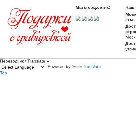
Мы в соц.сетях:
Наш 
Моск
ст.м
Дост
стра
Моск
Дост
уточ
Переводчик / Translate »
Powered by
Translate
Top