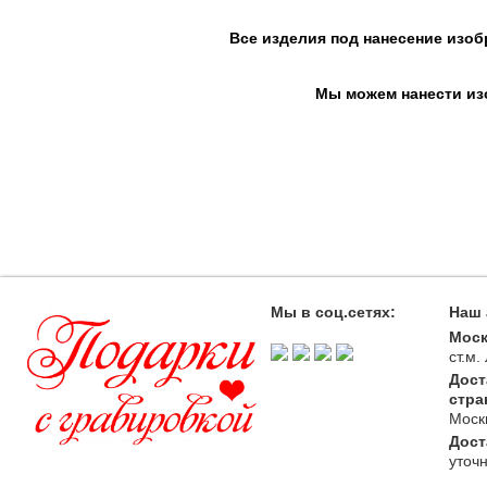
Все изделия под нанесение изоб
Мы можем нанести изо
печать на футболках в Москве , печать на футбо
с картинкой в Москве, футболка с фото в Моск
футболка с рисунком в Москве, купить футб
Мы в соц.сетях:
Наш 
Моск
ст.м
Дост
стра
Моск
Дост
уточ