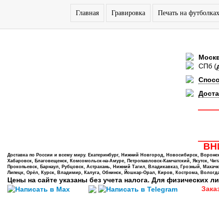
Главная
Гравировка
Печать на футболка
Моск
СПб
(
Спос
Доста
ВНИ
Доставка по России и всему миру. Екатеринбург, Нижний Новгород, Новосибирск, Воронеж,
Хабаровск, Благовещенск, Комсомольск-на-Амуре, Петропавловск-Камчатский, Якутск, Чита,
Прокопьевск, Барнаул, Рубцовск, Астрахань, Нижний Тагил, Владикавказ, Грозный, Махачк
Липецк, Орёл, Курск, Владимир, Калуга, Обнинск, Йошкар-Орал, Киров, Кострома, Вологда
Цены на сайте указаны без учета налога. Для физических ли
Зака