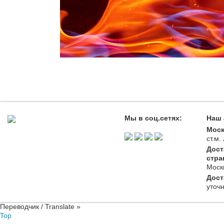
Мы в соц.сетях:
Наш 
Моск
ст.м
Дост
стра
Моск
Дост
уточ
Переводчик / Translate »
Top