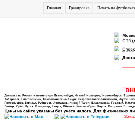
Главная
Гравировка
Печать на футболка
Моск
СПб
(
Спос
Доста
ВНИ
Доставка по России и всему миру. Екатеринбург, Нижний Новгород, Новосибирск, Воронеж,
Хабаровск, Благовещенск, Комсомольск-на-Амуре, Петропавловск-Камчатский, Якутск, Чита,
Прокопьевск, Барнаул, Рубцовск, Астрахань, Нижний Тагил, Владикавказ, Грозный, Махачк
Липецк, Орёл, Курск, Владимир, Калуга, Обнинск, Йошкар-Орал, Киров, Кострома, Вологда
Цены на сайте указаны без учета налога. Для физических ли
Зака