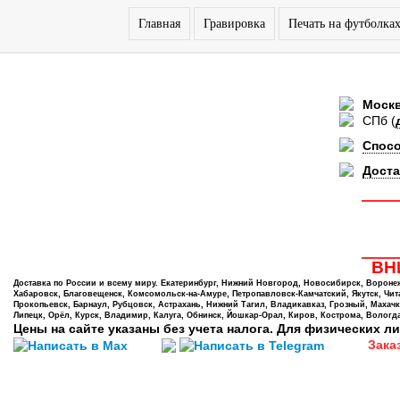
Главная
Гравировка
Печать на футболка
Моск
СПб
(
Спос
Доста
ВНИ
Доставка по России и всему миру. Екатеринбург, Нижний Новгород, Новосибирск, Воронеж,
Хабаровск, Благовещенск, Комсомольск-на-Амуре, Петропавловск-Камчатский, Якутск, Чита,
Прокопьевск, Барнаул, Рубцовск, Астрахань, Нижний Тагил, Владикавказ, Грозный, Махачк
Липецк, Орёл, Курск, Владимир, Калуга, Обнинск, Йошкар-Орал, Киров, Кострома, Вологда
Цены на сайте указаны без учета налога. Для физических ли
Зака