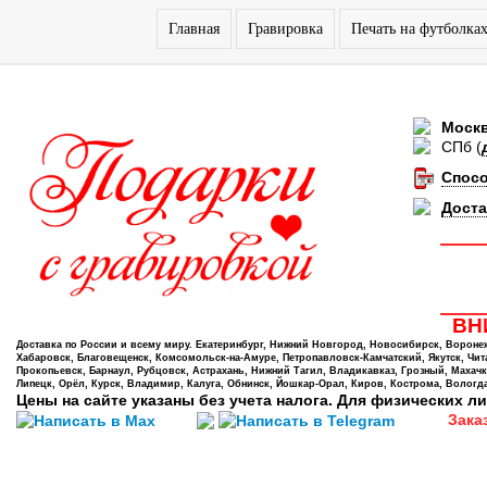
Главная
Гравировка
Печать на футболка
Моск
СПб
(
Спос
Доста
ВНИ
Доставка по России и всему миру. Екатеринбург, Нижний Новгород, Новосибирск, Воронеж,
Хабаровск, Благовещенск, Комсомольск-на-Амуре, Петропавловск-Камчатский, Якутск, Чита,
Прокопьевск, Барнаул, Рубцовск, Астрахань, Нижний Тагил, Владикавказ, Грозный, Махачк
Липецк, Орёл, Курск, Владимир, Калуга, Обнинск, Йошкар-Орал, Киров, Кострома, Вологда
Цены на сайте указаны без учета налога. Для физических ли
Зака