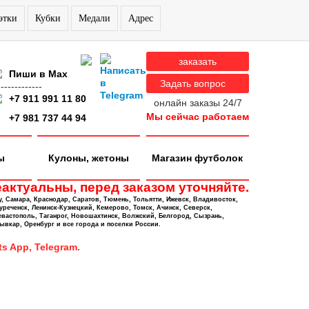
этки
Кубки
Медали
Адрес
заказать
Пиши в Max
Задать вопрос
-------------
+7 911 991 11 80
онлайн заказы 24/7
Мы сейчас работаем
+7 981 737 44 94
ы
Кулоны, жетоны
Магазин футболок
актуальны, перед заказом уточняйте.
у, Самара, Краснодар, Саратов, Тюмень, Тольятти, Ижевск, Владивосток,
уреченск, Ленинск-Кузнецкий, Кемерово, Томск, Ачинск, Северск,
евастополь, Таганрог, Новошахтинск, Волжский, Белгород, Сызрань,
ывкар, Оренбург и все города и поселки России.
s App, Telegram.