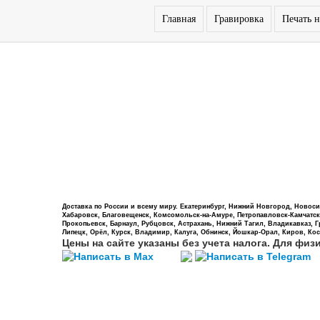
Главная
Гравировка
Печать н
Доставка по России и всему миру. Екатеринбург, Нижний Новгород, Новосиб
Хабаровск, Благовещенск, Комсомольск-на-Амуре, Петропавловск-Камчатский,
Прокопьевск, Барнаул, Рубцовск, Астрахань, Нижний Тагил, Владикавказ, 
Липецк, Орёл, Курск, Владимир, Калуга, Обнинск, Йошкар-Орал, Киров, Кос
Цены на сайте указаны без учета налога. Для физ