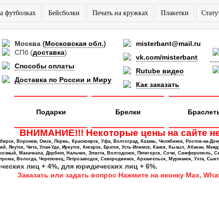
а футболках
Бейсболки
Печать на кружках
Плакетки
Стату
Москва
(
Московская обл.
)
misterbant@mail.ru
СПб
(
доставка
)
vk.com/misterbant
---
Способы оплаты
Rutube видео
Доставка по России и Миру
Как заказать
Подарки
Брелки
Браслет
ВНИМАНИЕ!!! Некоторые цены на сайте не
ирск, Воронеж, Омск, Пермь, Красноярск, Уфа, Волгоград, Казань, Челябинск, Ростов-на-Дон
 Якутск, Чита, Улан-Уде, Иркутск, Ангарск, Братск, Усть-Илимск, Канск, Кызыл, Абакан, Межд
Грозный, Махачкала, Дербент, Нальчик, Элиста, Волгодонск, Пятигорск, Сочи, Симферополь, С
трома, Вологда, Череповец, Петрозаводск, Северодвинск, Архангельск, Мурманск, Ухта, Сыкт
ических лиц + 4%, для юридических лиц + 6%.
Заказать или задать вопрос Нажмите на иконку Max, What