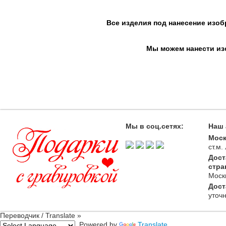
Все изделия под нанесение изоб
Мы можем нанести изо
Мы в соц.сетях:
Наш 
Моск
ст.м
Дост
стра
Моск
Дост
уточ
Переводчик / Translate »
Powered by
Translate