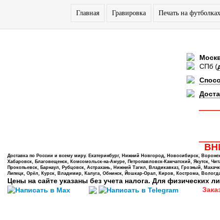
Главная
Гравировка
Печать на футболка
Моск
СПб
(
Спос
Доста
ВНИ
Доставка по России и всему миру. Екатеринбург, Нижний Новгород, Новосибирск, Воронеж,
Хабаровск, Благовещенск, Комсомольск-на-Амуре, Петропавловск-Камчатский, Якутск, Чита,
Прокопьевск, Барнаул, Рубцовск, Астрахань, Нижний Тагил, Владикавказ, Грозный, Махачк
Липецк, Орёл, Курск, Владимир, Калуга, Обнинск, Йошкар-Орал, Киров, Кострома, Вологда
Цены на сайте указаны без учета налога. Для физических ли
Зака