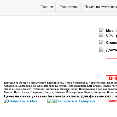
Главная
Гравировка
Печать на футболка
Моск
СПб
(
Спос
Доста
ВНИ
Доставка по России и всему миру. Екатеринбург, Нижний Новгород, Новосибирск, Воронеж,
Хабаровск, Благовещенск, Комсомольск-на-Амуре, Петропавловск-Камчатский, Якутск, Чита,
Прокопьевск, Барнаул, Рубцовск, Астрахань, Нижний Тагил, Владикавказ, Грозный, Махачк
Липецк, Орёл, Курск, Владимир, Калуга, Обнинск, Йошкар-Орал, Киров, Кострома, Вологда
Цены на сайте указаны без учета налога. Для физических ли
Зака