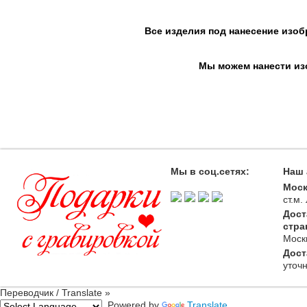
Все изделия под нанесение изоб
Мы можем нанести изо
Мы в соц.сетях:
Наш 
Моск
ст.м
Дост
стра
Моск
Дост
уточ
Переводчик / Translate »
Powered by
Translate