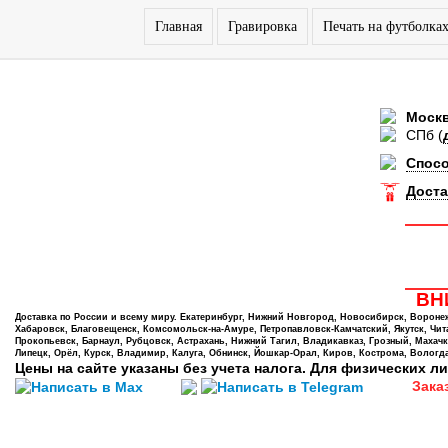
Главная
Гравировка
Печать на футболка
Моск
СПб
(
Спос
Доста
ВНИ
Доставка по России и всему миру. Екатеринбург, Нижний Новгород, Новосибирск, Воронеж,
Хабаровск, Благовещенск, Комсомольск-на-Амуре, Петропавловск-Камчатский, Якутск, Чита,
Прокопьевск, Барнаул, Рубцовск, Астрахань, Нижний Тагил, Владикавказ, Грозный, Махачк
Липецк, Орёл, Курск, Владимир, Калуга, Обнинск, Йошкар-Орал, Киров, Кострома, Вологда
Цены на сайте указаны без учета налога. Для физических ли
Зака