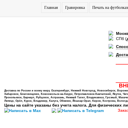
Главная
Гравировка
Печать на футболка
Моск
СПб
(
Спос
Доста
ВНИ
Доставка по России и всему миру. Екатеринбург, Нижний Новгород, Новосибирск, Воронеж,
Хабаровск, Благовещенск, Комсомольск-на-Амуре, Петропавловск-Камчатский, Якутск, Чита,
Прокопьевск, Барнаул, Рубцовск, Астрахань, Нижний Тагил, Владикавказ, Грозный, Махачк
Липецк, Орёл, Курск, Владимир, Калуга, Обнинск, Йошкар-Орал, Киров, Кострома, Вологда
Цены на сайте указаны без учета налога. Для физических ли
Зака