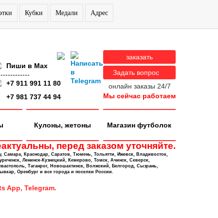
этки
Кубки
Медали
Адрес
заказать
Пиши в Max
Задать вопрос
-------------
+7 911 991 11 80
онлайн заказы 24/7
Мы сейчас работаем
+7 981 737 44 94
ы
Кулоны, жетоны
Магазин футболок
актуальны, перед заказом уточняйте.
у, Самара, Краснодар, Саратов, Тюмень, Тольятти, Ижевск, Владивосток,
уреченск, Ленинск-Кузнецкий, Кемерово, Томск, Ачинск, Северск,
евастополь, Таганрог, Новошахтинск, Волжский, Белгород, Сызрань,
ывкар, Оренбург и все города и поселки России.
s App, Telegram.