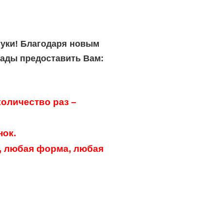
туки! Благодаря новым
рады предоставить Вам:
оличество раз –
нок.
, любая форма, любая