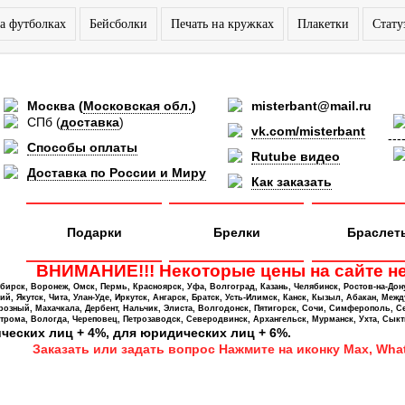
а футболках
Бейсболки
Печать на кружках
Плакетки
Стату
Москва
(
Московская обл.
)
misterbant@mail.ru
СПб
(
доставка
)
vk.com/misterbant
---
Способы оплаты
Rutube видео
Доставка по России и Миру
Как заказать
Подарки
Брелки
Браслет
ВНИМАНИЕ!!! Некоторые цены на сайте не
ирск, Воронеж, Омск, Пермь, Красноярск, Уфа, Волгоград, Казань, Челябинск, Ростов-на-Дон
 Якутск, Чита, Улан-Уде, Иркутск, Ангарск, Братск, Усть-Илимск, Канск, Кызыл, Абакан, Межд
Грозный, Махачкала, Дербент, Нальчик, Элиста, Волгодонск, Пятигорск, Сочи, Симферополь, С
трома, Вологда, Череповец, Петрозаводск, Северодвинск, Архангельск, Мурманск, Ухта, Сыкт
ических лиц + 4%, для юридических лиц + 6%.
Заказать или задать вопрос Нажмите на иконку Max, What