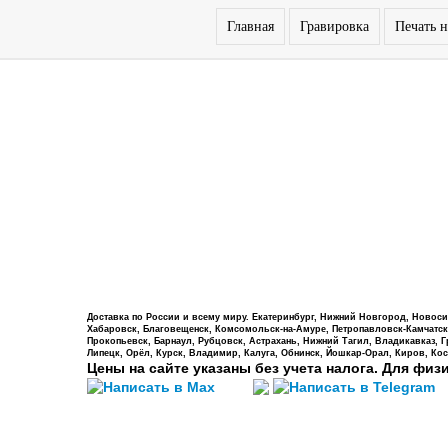
Главная
Гравировка
Печать н
Доставка по России и всему миру. Екатеринбург, Нижний Новгород, Новосиб
Хабаровск, Благовещенск, Комсомольск-на-Амуре, Петропавловск-Камчатский,
Прокопьевск, Барнаул, Рубцовск, Астрахань, Нижний Тагил, Владикавказ, 
Липецк, Орёл, Курск, Владимир, Калуга, Обнинск, Йошкар-Орал, Киров, Кос
Цены на сайте указаны без учета налога. Для физ