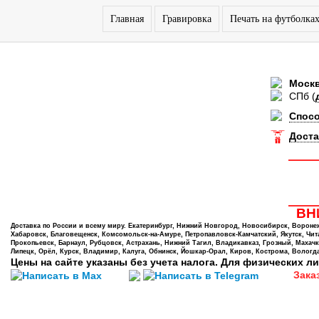
Главная
Гравировка
Печать на футболка
Моск
СПб
(
Спос
Доста
ВНИ
Доставка по России и всему миру. Екатеринбург, Нижний Новгород, Новосибирск, Воронеж,
Хабаровск, Благовещенск, Комсомольск-на-Амуре, Петропавловск-Камчатский, Якутск, Чита,
Прокопьевск, Барнаул, Рубцовск, Астрахань, Нижний Тагил, Владикавказ, Грозный, Махачк
Липецк, Орёл, Курск, Владимир, Калуга, Обнинск, Йошкар-Орал, Киров, Кострома, Вологда
Цены на сайте указаны без учета налога. Для физических ли
Зака