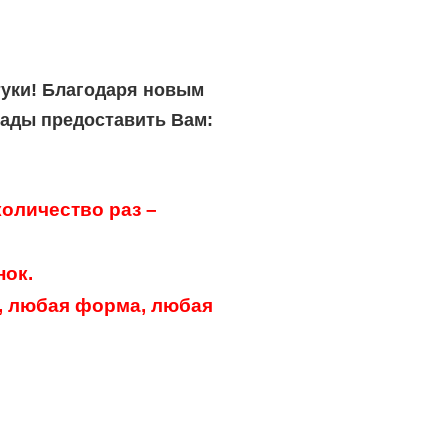
туки! Благодаря новым
рады предоставить Вам:
оличество раз –
нок.
, любая форма, любая