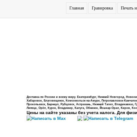
Главная
Гравировка
Печать н
Доставка по России и всему миру. Екатеринбург, Нижний Новгород, Новосиб
Хабаровск, Благовещенск, Комсомольск-на-Амуре, Петропавловск-Камчатский,
Прокопьевск, Барнаул, Рубцовск, Астрахань, Нижний Тагил, Владикавказ, 
Липецк, Орёл, Курск, Владимир, Калуга, Обнинск, Йошкар-Орал, Киров, Кос
Цены на сайте указаны без учета налога. Для физ