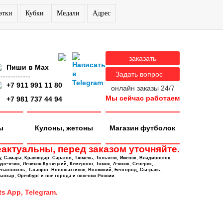
этки
Кубки
Медали
Адрес
заказать
Пиши в Max
Задать вопрос
-------------
+7 911 991 11 80
онлайн заказы 24/7
Мы сейчас работаем
+7 981 737 44 94
ы
Кулоны, жетоны
Магазин футболок
актуальны, перед заказом уточняйте.
у, Самара, Краснодар, Саратов, Тюмень, Тольятти, Ижевск, Владивосток,
уреченск, Ленинск-Кузнецкий, Кемерово, Томск, Ачинск, Северск,
евастополь, Таганрог, Новошахтинск, Волжский, Белгород, Сызрань,
ывкар, Оренбург и все города и поселки России.
s App, Telegram.