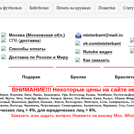
а футболках
Бейсболки
Печать на кружках
Плакетки
Стату
Москва
(
Московская обл.
)
misterbant@mail.ru
СПб
(
доставка
)
vk.com/misterbant
---
Способы оплаты
Rutube видео
Доставка по России и Миру
Как заказать
Подарки
Брелки
Браслет
ВНИМАНИЕ!!! Некоторые цены на сайте не
ирск, Воронеж, Омск, Пермь, Красноярск, Уфа, Волгоград, Казань, Челябинск, Ростов-на-Дон
 Якутск, Чита, Улан-Уде, Иркутск, Ангарск, Братск, Усть-Илимск, Канск, Кызыл, Абакан, Межд
Грозный, Махачкала, Дербент, Нальчик, Элиста, Волгодонск, Пятигорск, Сочи, Симферополь, С
трома, Вологда, Череповец, Петрозаводск, Северодвинск, Архангельск, Мурманск, Ухта, Сыкт
ических лиц + 4%, для юридических лиц + 6%.
Заказать или задать вопрос Нажмите на иконку Max, What