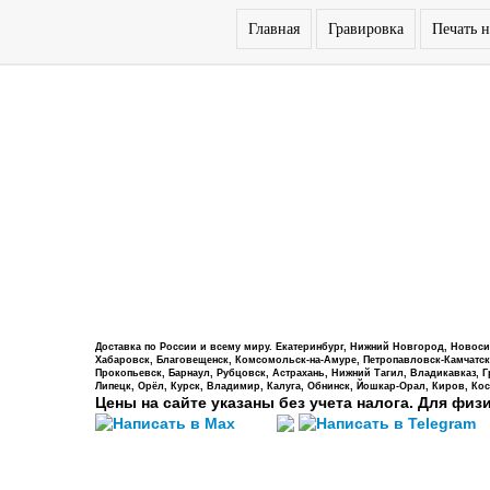
Главная
Гравировка
Печать н
Доставка по России и всему миру. Екатеринбург, Нижний Новгород, Новосиб
Хабаровск, Благовещенск, Комсомольск-на-Амуре, Петропавловск-Камчатский,
Прокопьевск, Барнаул, Рубцовск, Астрахань, Нижний Тагил, Владикавказ, 
Липецк, Орёл, Курск, Владимир, Калуга, Обнинск, Йошкар-Орал, Киров, Кос
Цены на сайте указаны без учета налога. Для физ