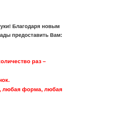
туки! Благодаря новым
рады предоставить Вам:
оличество раз –
нок.
, любая форма, любая