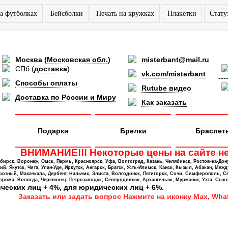
а футболках
Бейсболки
Печать на кружках
Плакетки
Стату
Москва
(
Московская обл.
)
misterbant@mail.ru
СПб
(
доставка
)
vk.com/misterbant
---
Способы оплаты
Rutube видео
Доставка по России и Миру
Как заказать
Подарки
Брелки
Браслет
ВНИМАНИЕ!!! Некоторые цены на сайте не
ирск, Воронеж, Омск, Пермь, Красноярск, Уфа, Волгоград, Казань, Челябинск, Ростов-на-Дон
 Якутск, Чита, Улан-Уде, Иркутск, Ангарск, Братск, Усть-Илимск, Канск, Кызыл, Абакан, Межд
Грозный, Махачкала, Дербент, Нальчик, Элиста, Волгодонск, Пятигорск, Сочи, Симферополь, С
трома, Вологда, Череповец, Петрозаводск, Северодвинск, Архангельск, Мурманск, Ухта, Сыкт
ических лиц + 4%, для юридических лиц + 6%.
Заказать или задать вопрос Нажмите на иконку Max, What