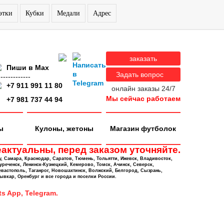
этки
Кубки
Медали
Адрес
заказать
Пиши в Max
Задать вопрос
-------------
+7 911 991 11 80
онлайн заказы 24/7
Мы сейчас работаем
+7 981 737 44 94
ы
Кулоны, жетоны
Магазин футболок
актуальны, перед заказом уточняйте.
у, Самара, Краснодар, Саратов, Тюмень, Тольятти, Ижевск, Владивосток,
уреченск, Ленинск-Кузнецкий, Кемерово, Томск, Ачинск, Северск,
евастополь, Таганрог, Новошахтинск, Волжский, Белгород, Сызрань,
ывкар, Оренбург и все города и поселки России.
s App, Telegram.