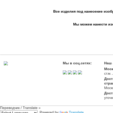
Все изделия под нанесение изоб
Мы можем нанести изо
Мы в соц.сетях:
Наш 
Моск
ст.м
Дост
стра
Моск
Дост
уточ
Переводчик / Translate »
Powered by
Translate