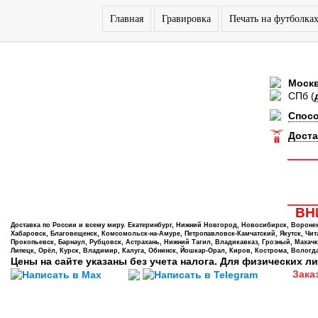
Главная
Гравировка
Печать на футболка
Моск
СПб
(
Спос
Доста
ВНИ
Доставка по России и всему миру. Екатеринбург, Нижний Новгород, Новосибирск, Воронеж,
Хабаровск, Благовещенск, Комсомольск-на-Амуре, Петропавловск-Камчатский, Якутск, Чита,
Прокопьевск, Барнаул, Рубцовск, Астрахань, Нижний Тагил, Владикавказ, Грозный, Махачк
Липецк, Орёл, Курск, Владимир, Калуга, Обнинск, Йошкар-Орал, Киров, Кострома, Вологда
Цены на сайте указаны без учета налога. Для физических ли
Зака