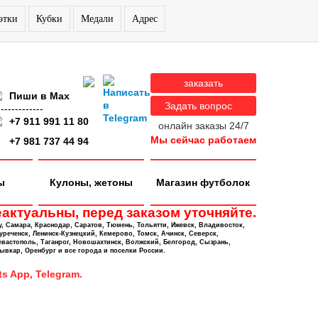
этки
Кубки
Медали
Адрес
заказать
Пиши в Max
Задать вопрос
-------------
+7 911 991 11 80
онлайн заказы 24/7
Мы сейчас работаем
+7 981 737 44 94
ы
Кулоны, жетоны
Магазин футболок
актуальны, перед заказом уточняйте.
у, Самара, Краснодар, Саратов, Тюмень, Тольятти, Ижевск, Владивосток,
уреченск, Ленинск-Кузнецкий, Кемерово, Томск, Ачинск, Северск,
евастополь, Таганрог, Новошахтинск, Волжский, Белгород, Сызрань,
ывкар, Оренбург и все города и поселки России.
s App, Telegram.