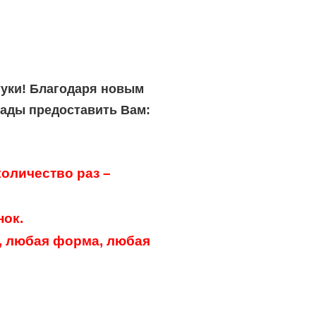
туки! Благодаря новым
рады предоставить Вам:
оличество раз –
нок.
, любая форма, любая