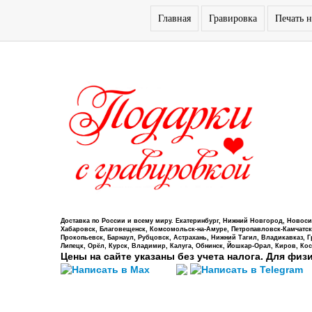
Главная
Гравировка
Печать н
Доставка по России и всему миру. Екатеринбург, Нижний Новгород, Новосиб
Хабаровск, Благовещенск, Комсомольск-на-Амуре, Петропавловск-Камчатский,
Прокопьевск, Барнаул, Рубцовск, Астрахань, Нижний Тагил, Владикавказ, 
Липецк, Орёл, Курск, Владимир, Калуга, Обнинск, Йошкар-Орал, Киров, Кос
Цены на сайте указаны без учета налога. Для физ