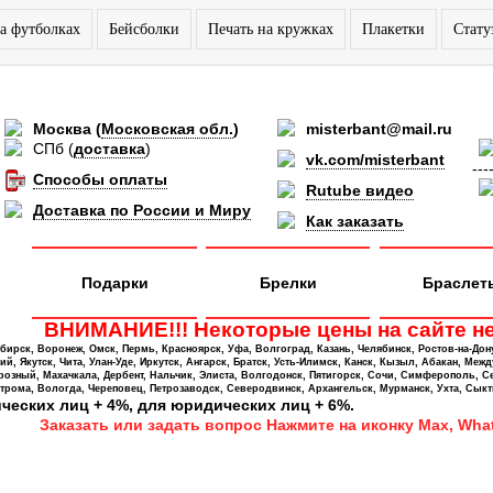
а футболках
Бейсболки
Печать на кружках
Плакетки
Стату
Москва
(
Московская обл.
)
misterbant@mail.ru
СПб
(
доставка
)
vk.com/misterbant
---
Способы оплаты
Rutube видео
Доставка по России и Миру
Как заказать
Подарки
Брелки
Браслет
ВНИМАНИЕ!!! Некоторые цены на сайте не
ирск, Воронеж, Омск, Пермь, Красноярск, Уфа, Волгоград, Казань, Челябинск, Ростов-на-Дон
 Якутск, Чита, Улан-Уде, Иркутск, Ангарск, Братск, Усть-Илимск, Канск, Кызыл, Абакан, Межд
Грозный, Махачкала, Дербент, Нальчик, Элиста, Волгодонск, Пятигорск, Сочи, Симферополь, С
трома, Вологда, Череповец, Петрозаводск, Северодвинск, Архангельск, Мурманск, Ухта, Сыкт
ических лиц + 4%, для юридических лиц + 6%.
Заказать или задать вопрос Нажмите на иконку Max, What