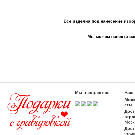
Все изделия под нанесение изоб
Мы можем нанести изо
Мы в соц.сетях:
Наш 
Моск
ст.м
Дост
стра
Моск
Дост
уточ