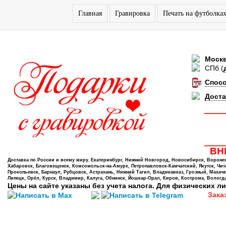
Главная
Гравировка
Печать на футболка
Моск
СПб
(
Спос
Доста
ВНИ
Доставка по России и всему миру. Екатеринбург, Нижний Новгород, Новосибирск, Воронеж,
Хабаровск, Благовещенск, Комсомольск-на-Амуре, Петропавловск-Камчатский, Якутск, Чита,
Прокопьевск, Барнаул, Рубцовск, Астрахань, Нижний Тагил, Владикавказ, Грозный, Махачк
Липецк, Орёл, Курск, Владимир, Калуга, Обнинск, Йошкар-Орал, Киров, Кострома, Вологда
Цены на сайте указаны без учета налога. Для физических ли
Зака