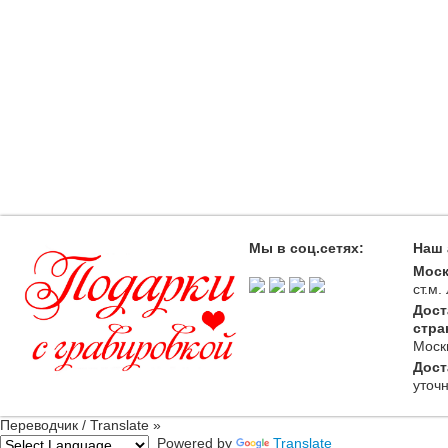
Мы в соц.сетях:
Наш 
Моск
ст.м
Дост
стра
Моск
Дост
уточ
Переводчик / Translate »
Powered by
Translate