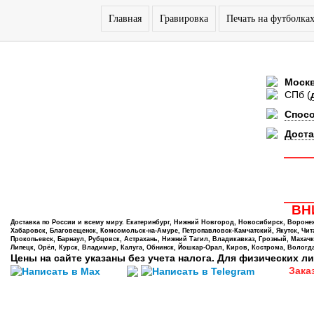
Главная
Гравировка
Печать на футболка
Моск
СПб
(
Спос
Доста
ВНИ
Доставка по России и всему миру. Екатеринбург, Нижний Новгород, Новосибирск, Воронеж,
Хабаровск, Благовещенск, Комсомольск-на-Амуре, Петропавловск-Камчатский, Якутск, Чита,
Прокопьевск, Барнаул, Рубцовск, Астрахань, Нижний Тагил, Владикавказ, Грозный, Махачк
Липецк, Орёл, Курск, Владимир, Калуга, Обнинск, Йошкар-Орал, Киров, Кострома, Вологда
Цены на сайте указаны без учета налога. Для физических ли
Зака