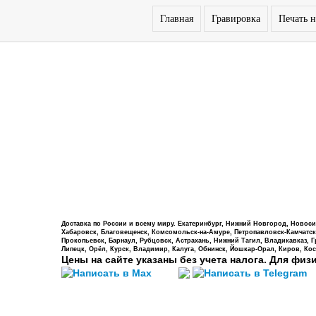
Главная
Гравировка
Печать н
Доставка по России и всему миру. Екатеринбург, Нижний Новгород, Новосиб
Хабаровск, Благовещенск, Комсомольск-на-Амуре, Петропавловск-Камчатский,
Прокопьевск, Барнаул, Рубцовск, Астрахань, Нижний Тагил, Владикавказ, 
Липецк, Орёл, Курск, Владимир, Калуга, Обнинск, Йошкар-Орал, Киров, Кос
Цены на сайте указаны без учета налога. Для физ