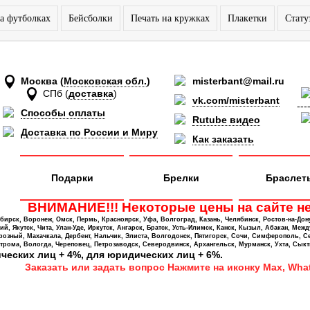
а футболках
Бейсболки
Печать на кружках
Плакетки
Стату
Москва
(
Московская обл.
)
misterbant@mail.ru
СПб
(
доставка
)
vk.com/misterbant
---
Способы оплаты
Rutube видео
Доставка по России и Миру
Как заказать
Подарки
Брелки
Браслет
ВНИМАНИЕ!!! Некоторые цены на сайте не
ирск, Воронеж, Омск, Пермь, Красноярск, Уфа, Волгоград, Казань, Челябинск, Ростов-на-Дон
 Якутск, Чита, Улан-Уде, Иркутск, Ангарск, Братск, Усть-Илимск, Канск, Кызыл, Абакан, Межд
Грозный, Махачкала, Дербент, Нальчик, Элиста, Волгодонск, Пятигорск, Сочи, Симферополь, С
трома, Вологда, Череповец, Петрозаводск, Северодвинск, Архангельск, Мурманск, Ухта, Сыкт
ических лиц + 4%, для юридических лиц + 6%.
Заказать или задать вопрос Нажмите на иконку Max, What