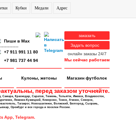
этки
Кубки
Медали
Адрес
заказать
Пиши в Max
Задать вопрос
-------------
+7 911 991 11 80
онлайн заказы 24/7
Мы сейчас работаем
+7 981 737 44 94
ы
Кулоны, жетоны
Магазин футболок
актуальны, перед заказом уточняйте.
у, Самара, Краснодар, Саратов, Тюмень, Тольятти, Ижевск, Владивосток,
уреченск, Ленинск-Кузнецкий, Кемерово, Томск, Ачинск, Северск,
евастополь, Таганрог, Новошахтинск, Волжский, Белгород, Сызрань,
ывкар, Оренбург и все города и поселки России.
s App, Telegram.