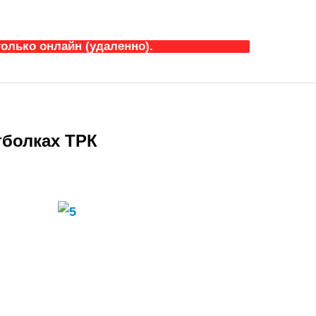
олько онлайн (удаленно).
тболках ТРК