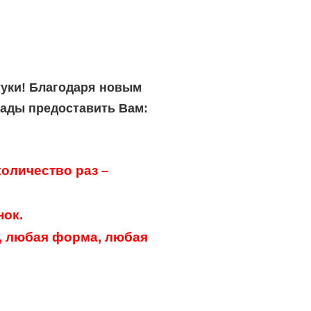
туки! Благодаря новым
рады предоставить Вам:
оличество раз –
нок.
, любая форма, любая