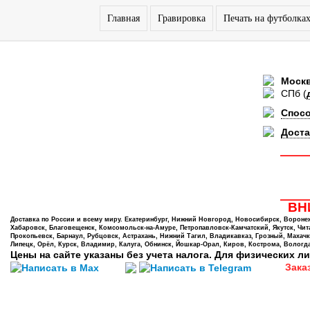
Главная
Гравировка
Печать на футболка
Моск
СПб
(
Спос
Доста
ВНИ
Доставка по России и всему миру. Екатеринбург, Нижний Новгород, Новосибирск, Воронеж,
Хабаровск, Благовещенск, Комсомольск-на-Амуре, Петропавловск-Камчатский, Якутск, Чита,
Прокопьевск, Барнаул, Рубцовск, Астрахань, Нижний Тагил, Владикавказ, Грозный, Махачк
Липецк, Орёл, Курск, Владимир, Калуга, Обнинск, Йошкар-Орал, Киров, Кострома, Вологда
Цены на сайте указаны без учета налога. Для физических ли
Зака