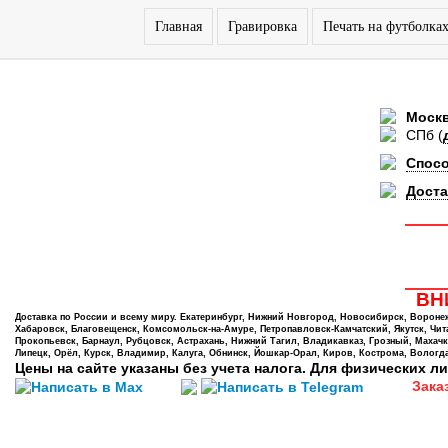
Главная
Гравировка
Печать на футболка
Моск
СПб
(
Спос
Доста
ВНИ
Доставка по России и всему миру. Екатеринбург, Нижний Новгород, Новосибирск, Воронеж,
Хабаровск, Благовещенск, Комсомольск-на-Амуре, Петропавловск-Камчатский, Якутск, Чита,
Прокопьевск, Барнаул, Рубцовск, Астрахань, Нижний Тагил, Владикавказ, Грозный, Махачк
Липецк, Орёл, Курск, Владимир, Калуга, Обнинск, Йошкар-Орал, Киров, Кострома, Вологда
Цены на сайте указаны без учета налога. Для физических ли
Зака