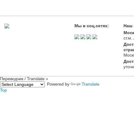
Мы в соц.сетях:
Наш 
Моск
ст.м
Дост
стра
Моск
Дост
уточ
Переводчик / Translate »
Powered by
Translate
Top