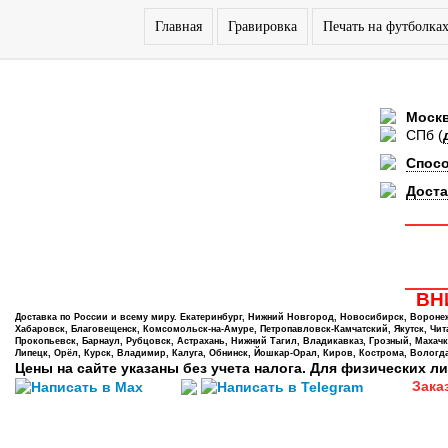
Главная
Гравировка
Печать на футболка
Моск
СПб
(
Спос
Доста
ВНИ
Доставка по России и всему миру. Екатеринбург, Нижний Новгород, Новосибирск, Воронеж,
Хабаровск, Благовещенск, Комсомольск-на-Амуре, Петропавловск-Камчатский, Якутск, Чита,
Прокопьевск, Барнаул, Рубцовск, Астрахань, Нижний Тагил, Владикавказ, Грозный, Махачк
Липецк, Орёл, Курск, Владимир, Калуга, Обнинск, Йошкар-Орал, Киров, Кострома, Вологда
Цены на сайте указаны без учета налога. Для физических ли
Зака