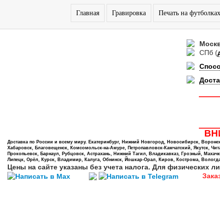
Главная
Гравировка
Печать на футболка
Моск
СПб
(
Спос
Доста
ВНИ
Доставка по России и всему миру. Екатеринбург, Нижний Новгород, Новосибирск, Воронеж,
Хабаровск, Благовещенск, Комсомольск-на-Амуре, Петропавловск-Камчатский, Якутск, Чита,
Прокопьевск, Барнаул, Рубцовск, Астрахань, Нижний Тагил, Владикавказ, Грозный, Махачк
Липецк, Орёл, Курск, Владимир, Калуга, Обнинск, Йошкар-Орал, Киров, Кострома, Вологда
Цены на сайте указаны без учета налога. Для физических ли
Зака