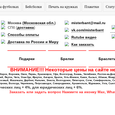
а футболках
Бейсболки
Печать на кружках
Плакетки
Стату
Москва
(
Московская обл.
)
misterbant@mail.ru
СПб
(
доставка
)
vk.com/misterbant
---
Способы оплаты
Rutube видео
Доставка по России и Миру
Как заказать
Подарки
Брелки
Браслет
ВНИМАНИЕ!!! Некоторые цены на сайте не
ирск, Воронеж, Омск, Пермь, Красноярск, Уфа, Волгоград, Казань, Челябинск, Ростов-на-Дон
 Якутск, Чита, Улан-Уде, Иркутск, Ангарск, Братск, Усть-Илимск, Канск, Кызыл, Абакан, Межд
Грозный, Махачкала, Дербент, Нальчик, Элиста, Волгодонск, Пятигорск, Сочи, Симферополь, С
трома, Вологда, Череповец, Петрозаводск, Северодвинск, Архангельск, Мурманск, Ухта, Сыкт
ических лиц + 4%, для юридических лиц + 6%.
Заказать или задать вопрос Нажмите на иконку Max, What