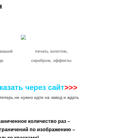
н
 вашей
печать золотом,
де
серебром, эффекты
казать через сайт
>>>
теперь не нужно идти на завод и ждать
раниченное количество раз
–
граничений по изображению –
олько красками!