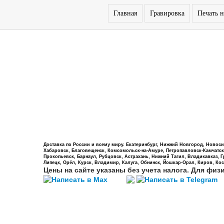
Главная
Гравировка
Печать н
Доставка по России и всему миру. Екатеринбург, Нижний Новгород, Новосиб
Хабаровск, Благовещенск, Комсомольск-на-Амуре, Петропавловск-Камчатский,
Прокопьевск, Барнаул, Рубцовск, Астрахань, Нижний Тагил, Владикавказ, 
Липецк, Орёл, Курск, Владимир, Калуга, Обнинск, Йошкар-Орал, Киров, Кос
Цены на сайте указаны без учета налога. Для физ