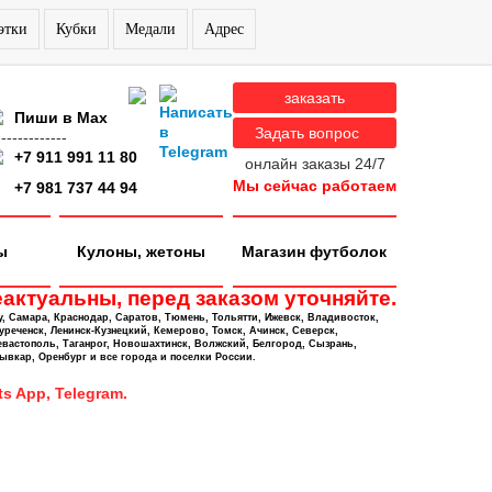
этки
Кубки
Медали
Адрес
заказать
Пиши в Max
Задать вопрос
-------------
+7 911 991 11 80
онлайн заказы 24/7
Мы сейчас работаем
+7 981 737 44 94
ы
Кулоны, жетоны
Магазин футболок
актуальны, перед заказом уточняйте.
у, Самара, Краснодар, Саратов, Тюмень, Тольятти, Ижевск, Владивосток,
уреченск, Ленинск-Кузнецкий, Кемерово, Томск, Ачинск, Северск,
евастополь, Таганрог, Новошахтинск, Волжский, Белгород, Сызрань,
ывкар, Оренбург и все города и поселки России.
s App, Telegram.