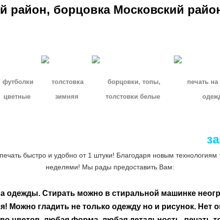
й район, борцовка Московский райо
футболки
толстовка
борцовки, топы,
печать на
цветные
зимняя
толстовки белые
одеж
за
печать быстро и удобно от 1 штуки! Благодаря новым технологиям 
неделями! Мы рады предоставить Вам:
ла одежды.
Стирать можно в стиральной машинке неог
ся!
Можно гладить не только одежду но и рисунок.
Нет о
во цветов,
любая форма, любая детальность, печать т