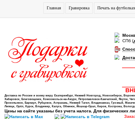
Главная
Гравировка
Печать на футболка
Моск
СПб
(
Спос
Доста
ВНИ
Доставка по России и всему миру. Екатеринбург, Нижний Новгород, Новосибирск, Воронеж,
Хабаровск, Благовещенск, Комсомольск-на-Амуре, Петропавловск-Камчатский, Якутск, Чита,
Прокопьевск, Барнаул, Рубцовск, Астрахань, Нижний Тагил, Владикавказ, Грозный, Махачк
Липецк, Орёл, Курск, Владимир, Калуга, Обнинск, Йошкар-Орал, Киров, Кострома, Вологда
Цены на сайте указаны без учета налога. Для физических ли
Зака