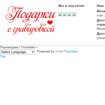
Мы в соц.сетях:
Наш 
Моск
ст.м
Дост
стра
Моск
Дост
уточ
Переводчик / Translate »
Powered by
Translate
Top