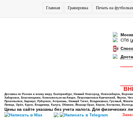
Главная
Гравировка
Печать на футболка
Моск
СПб
(
Спос
Доста
ВНИ
Доставка по России и всему миру. Екатеринбург, Нижний Новгород, Новосибирск, Воронеж,
Хабаровск, Благовещенск, Комсомольск-на-Амуре, Петропавловск-Камчатский, Якутск, Чита,
Прокопьевск, Барнаул, Рубцовск, Астрахань, Нижний Тагил, Владикавказ, Грозный, Махачк
Липецк, Орёл, Курск, Владимир, Калуга, Обнинск, Йошкар-Орал, Киров, Кострома, Вологда
Цены на сайте указаны без учета налога. Для физических ли
Зака