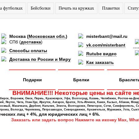
а футболках
Бейсболки
Печать на кружках
Плакетки
Стату
Москва
(
Московская обл.
)
misterbant@mail.ru
СПб
(
доставка
)
vk.com/misterbant
---
Способы оплаты
Rutube видео
Доставка по России и Миру
Как заказать
Подарки
Брелки
Браслет
ВНИМАНИЕ!!! Некоторые цены на сайте не
ирск, Воронеж, Омск, Пермь, Красноярск, Уфа, Волгоград, Казань, Челябинск, Ростов-на-Дон
 Якутск, Чита, Улан-Уде, Иркутск, Ангарск, Братск, Усть-Илимск, Канск, Кызыл, Абакан, Межд
Грозный, Махачкала, Дербент, Нальчик, Элиста, Волгодонск, Пятигорск, Сочи, Симферополь, С
трома, Вологда, Череповец, Петрозаводск, Северодвинск, Архангельск, Мурманск, Ухта, Сыкт
ических лиц + 4%, для юридических лиц + 6%.
Заказать или задать вопрос Нажмите на иконку Max, What