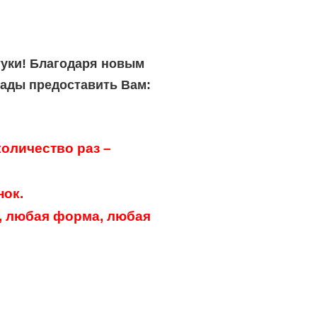
туки! Благодаря новым
рады предоставить Вам:
оличество раз –
нок.
, любая форма, любая