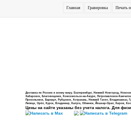
Главная
Гравировка
Печать н
Доставка по России и всему миру. Екатеринбург, Нижний Новгород, Новосиб
Хабаровск, Благовещенск, Комсомольск-на-Амуре, Петропавловск-Камчатский,
Прокопьевск, Барнаул, Рубцовск, Астрахань, Нижний Тагил, Владикавказ, 
Липецк, Орёл, Курск, Владимир, Калуга, Обнинск, Йошкар-Орал, Киров, Кос
Цены на сайте указаны без учета налога. Для физ