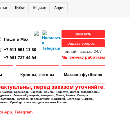
этки
Кубки
Медали
Адрес
заказать
Пиши в Max
Задать вопрос
-------------
+7 911 991 11 80
онлайн заказы 24/7
Мы сейчас работаем
+7 981 737 44 94
ы
Кулоны, жетоны
Магазин футболок
актуальны, перед заказом уточняйте.
у, Самара, Краснодар, Саратов, Тюмень, Тольятти, Ижевск, Владивосток,
уреченск, Ленинск-Кузнецкий, Кемерово, Томск, Ачинск, Северск,
евастополь, Таганрог, Новошахтинск, Волжский, Белгород, Сызрань,
ывкар, Оренбург и все города и поселки России.
s App, Telegram.