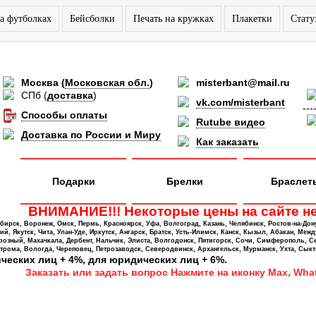
а футболках
Бейсболки
Печать на кружках
Плакетки
Стату
Москва
(
Московская обл.
)
misterbant@mail.ru
СПб
(
доставка
)
vk.com/misterbant
---
Способы оплаты
Rutube видео
Доставка по России и Миру
Как заказать
Подарки
Брелки
Браслет
ВНИМАНИЕ!!! Некоторые цены на сайте не
ирск, Воронеж, Омск, Пермь, Красноярск, Уфа, Волгоград, Казань, Челябинск, Ростов-на-Дон
 Якутск, Чита, Улан-Уде, Иркутск, Ангарск, Братск, Усть-Илимск, Канск, Кызыл, Абакан, Межд
Грозный, Махачкала, Дербент, Нальчик, Элиста, Волгодонск, Пятигорск, Сочи, Симферополь, С
трома, Вологда, Череповец, Петрозаводск, Северодвинск, Архангельск, Мурманск, Ухта, Сыкт
ических лиц + 4%, для юридических лиц + 6%.
Заказать или задать вопрос Нажмите на иконку Max, What