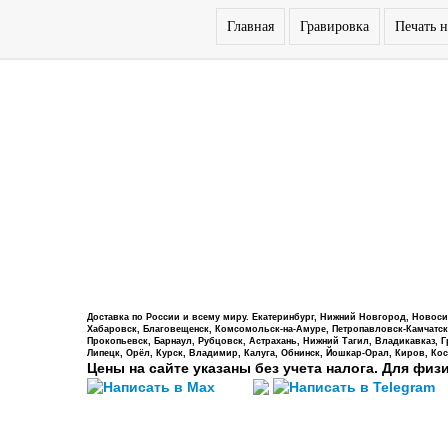
Главная
Гравировка
Печать н
Доставка по России и всему миру. Екатеринбург, Нижний Новгород, Новосиб
Хабаровск, Благовещенск, Комсомольск-на-Амуре, Петропавловск-Камчатский,
Прокопьевск, Барнаул, Рубцовск, Астрахань, Нижний Тагил, Владикавказ, 
Липецк, Орёл, Курск, Владимир, Калуга, Обнинск, Йошкар-Орал, Киров, Кос
Цены на сайте указаны без учета налога. Для физ