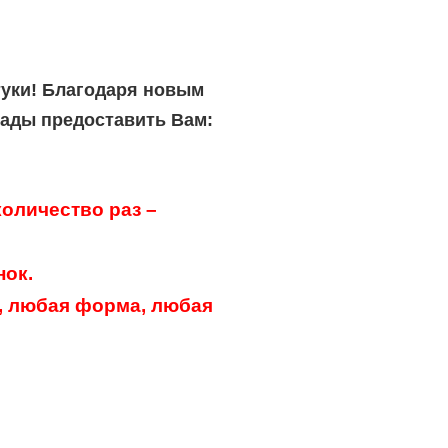
туки! Благодаря новым
рады предоставить Вам:
оличество раз –
нок.
, любая форма, любая