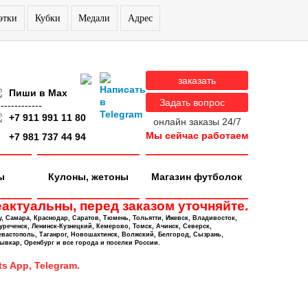
этки
Кубки
Медали
Адрес
заказать
Пиши в Max
Задать вопрос
-------------
+7 911 991 11 80
онлайн заказы 24/7
Мы сейчас работаем
+7 981 737 44 94
ы
Кулоны, жетоны
Магазин футболок
актуальны, перед заказом уточняйте.
у, Самара, Краснодар, Саратов, Тюмень, Тольятти, Ижевск, Владивосток,
уреченск, Ленинск-Кузнецкий, Кемерово, Томск, Ачинск, Северск,
евастополь, Таганрог, Новошахтинск, Волжский, Белгород, Сызрань,
ывкар, Оренбург и все города и поселки России.
s App, Telegram.