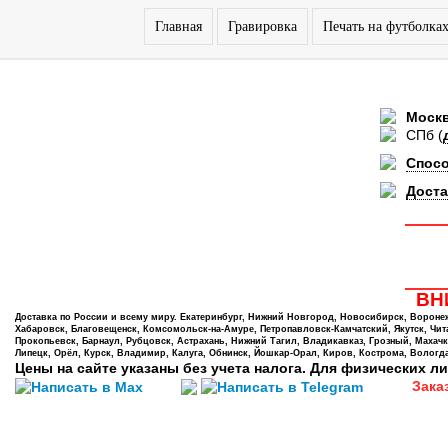
Главная
Гравировка
Печать на футболка
Моск
СПб
(
Спос
Доста
ВНИ
Доставка по России и всему миру. Екатеринбург, Нижний Новгород, Новосибирск, Воронеж,
Хабаровск, Благовещенск, Комсомольск-на-Амуре, Петропавловск-Камчатский, Якутск, Чита,
Прокопьевск, Барнаул, Рубцовск, Астрахань, Нижний Тагил, Владикавказ, Грозный, Махачк
Липецк, Орёл, Курск, Владимир, Калуга, Обнинск, Йошкар-Орал, Киров, Кострома, Вологда
Цены на сайте указаны без учета налога. Для физических ли
Зака