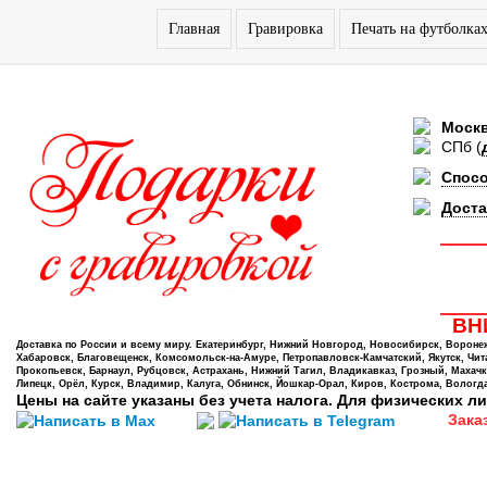
Главная
Гравировка
Печать на футболка
Моск
СПб
(
Спос
Доста
ВНИ
Доставка по России и всему миру. Екатеринбург, Нижний Новгород, Новосибирск, Воронеж,
Хабаровск, Благовещенск, Комсомольск-на-Амуре, Петропавловск-Камчатский, Якутск, Чита,
Прокопьевск, Барнаул, Рубцовск, Астрахань, Нижний Тагил, Владикавказ, Грозный, Махачк
Липецк, Орёл, Курск, Владимир, Калуга, Обнинск, Йошкар-Орал, Киров, Кострома, Вологда
Цены на сайте указаны без учета налога. Для физических ли
Зака