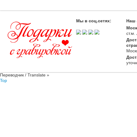
Мы в соц.сетях:
Наш 
Моск
ст.м
Дост
стра
Моск
Дост
уточ
Переводчик / Translate »
Top