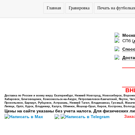
Главная
Гравировка
Печать на футболка
Моск
СПб
(
Спос
Доста
ВНИ
Доставка по России и всему миру. Екатеринбург, Нижний Новгород, Новосибирск, Воронеж,
Хабаровск, Благовещенск, Комсомольск-на-Амуре, Петропавловск-Камчатский, Якутск, Чита,
Прокопьевск, Барнаул, Рубцовск, Астрахань, Нижний Тагил, Владикавказ, Грозный, Махачк
Липецк, Орёл, Курск, Владимир, Калуга, Обнинск, Йошкар-Орал, Киров, Кострома, Вологда
Цены на сайте указаны без учета налога. Для физических ли
Зака