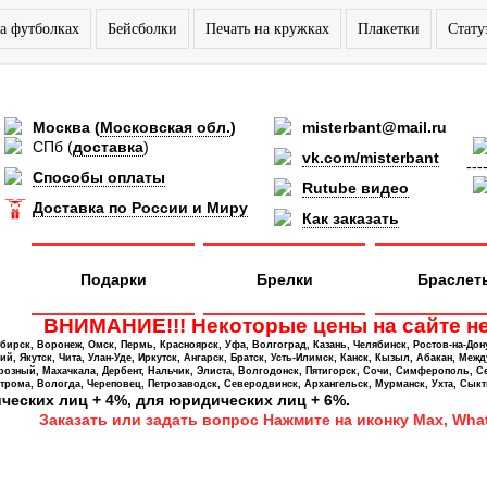
а футболках
Бейсболки
Печать на кружках
Плакетки
Стату
Москва
(
Московская обл.
)
misterbant@mail.ru
СПб
(
доставка
)
vk.com/misterbant
---
Способы оплаты
Rutube видео
Доставка по России и Миру
Как заказать
Подарки
Брелки
Браслет
ВНИМАНИЕ!!! Некоторые цены на сайте не
ирск, Воронеж, Омск, Пермь, Красноярск, Уфа, Волгоград, Казань, Челябинск, Ростов-на-Дон
 Якутск, Чита, Улан-Уде, Иркутск, Ангарск, Братск, Усть-Илимск, Канск, Кызыл, Абакан, Межд
Грозный, Махачкала, Дербент, Нальчик, Элиста, Волгодонск, Пятигорск, Сочи, Симферополь, С
трома, Вологда, Череповец, Петрозаводск, Северодвинск, Архангельск, Мурманск, Ухта, Сыкт
ических лиц + 4%, для юридических лиц + 6%.
Заказать или задать вопрос Нажмите на иконку Max, What