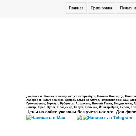
Главная
Гравировка
Печать н
Доставка по России и всему миру. Екатеринбург, Нижний Новгород, Новосиб
Хабаровск, Благовещенск, Комсомольск-на-Амуре, Петропавловск-Камчатский,
Прокопьевск, Барнаул, Рубцовск, Астрахань, Нижний Тагил, Владикавказ, 
Липецк, Орёл, Курск, Владимир, Калуга, Обнинск, Йошкар-Орал, Киров, Кос
Цены на сайте указаны без учета налога. Для физ