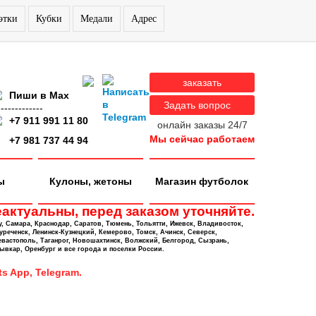
этки
Кубки
Медали
Адрес
заказать
Пиши в Max
Задать вопрос
-------------
+7 911 991 11 80
онлайн заказы 24/7
Мы сейчас работаем
+7 981 737 44 94
ы
Кулоны, жетоны
Магазин футболок
актуальны, перед заказом уточняйте.
у, Самара, Краснодар, Саратов, Тюмень, Тольятти, Ижевск, Владивосток,
уреченск, Ленинск-Кузнецкий, Кемерово, Томск, Ачинск, Северск,
евастополь, Таганрог, Новошахтинск, Волжский, Белгород, Сызрань,
ывкар, Оренбург и все города и поселки России.
s App, Telegram.