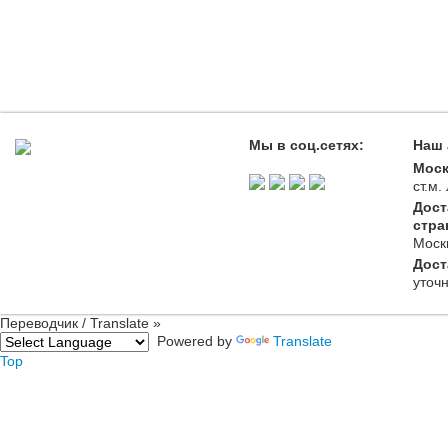
Мы в соц.сетях:
Наш 
Моск
ст.м
Дост
стра
Моск
Дост
уточ
Переводчик / Translate »
Powered by
Translate
Top