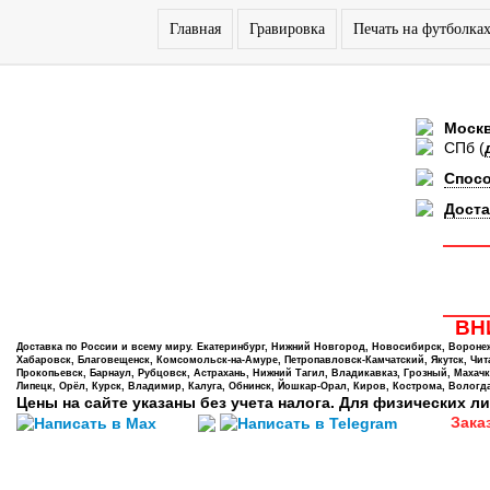
Главная
Гравировка
Печать на футболка
Моск
СПб
(
Спос
Доста
ВНИ
Доставка по России и всему миру. Екатеринбург, Нижний Новгород, Новосибирск, Воронеж,
Хабаровск, Благовещенск, Комсомольск-на-Амуре, Петропавловск-Камчатский, Якутск, Чита,
Прокопьевск, Барнаул, Рубцовск, Астрахань, Нижний Тагил, Владикавказ, Грозный, Махачк
Липецк, Орёл, Курск, Владимир, Калуга, Обнинск, Йошкар-Орал, Киров, Кострома, Вологда
Цены на сайте указаны без учета налога. Для физических ли
Зака