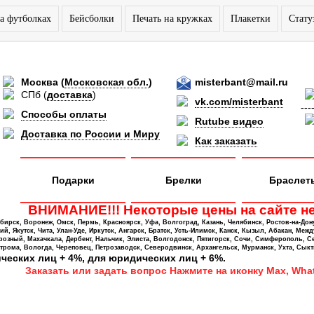
а футболках
Бейсболки
Печать на кружках
Плакетки
Стату
Москва
(
Московская обл.
)
misterbant@mail.ru
СПб
(
доставка
)
vk.com/misterbant
---
Способы оплаты
Rutube видео
Доставка по России и Миру
Как заказать
Подарки
Брелки
Браслет
ВНИМАНИЕ!!! Некоторые цены на сайте не
ирск, Воронеж, Омск, Пермь, Красноярск, Уфа, Волгоград, Казань, Челябинск, Ростов-на-Дон
 Якутск, Чита, Улан-Уде, Иркутск, Ангарск, Братск, Усть-Илимск, Канск, Кызыл, Абакан, Межд
Грозный, Махачкала, Дербент, Нальчик, Элиста, Волгодонск, Пятигорск, Сочи, Симферополь, С
трома, Вологда, Череповец, Петрозаводск, Северодвинск, Архангельск, Мурманск, Ухта, Сыкт
ических лиц + 4%, для юридических лиц + 6%.
Заказать или задать вопрос Нажмите на иконку Max, What