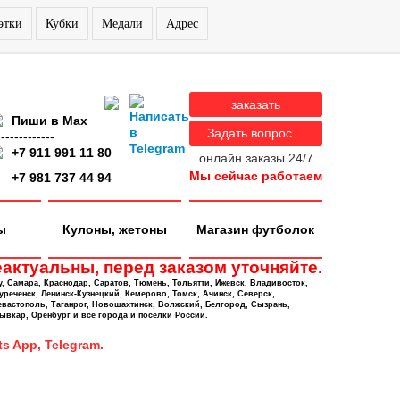
этки
Кубки
Медали
Адрес
заказать
Пиши в Max
Задать вопрос
-------------
+7 911 991 11 80
онлайн заказы 24/7
Мы сейчас работаем
+7 981 737 44 94
ы
Кулоны, жетоны
Магазин футболок
актуальны, перед заказом уточняйте.
у, Самара, Краснодар, Саратов, Тюмень, Тольятти, Ижевск, Владивосток,
уреченск, Ленинск-Кузнецкий, Кемерово, Томск, Ачинск, Северск,
евастополь, Таганрог, Новошахтинск, Волжский, Белгород, Сызрань,
ывкар, Оренбург и все города и поселки России.
s App, Telegram.