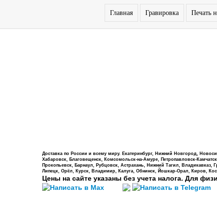
Главная
Гравировка
Печать н
Доставка по России и всему миру. Екатеринбург, Нижний Новгород, Новосиб
Хабаровск, Благовещенск, Комсомольск-на-Амуре, Петропавловск-Камчатский,
Прокопьевск, Барнаул, Рубцовск, Астрахань, Нижний Тагил, Владикавказ, 
Липецк, Орёл, Курск, Владимир, Калуга, Обнинск, Йошкар-Орал, Киров, Кос
Цены на сайте указаны без учета налога. Для физ