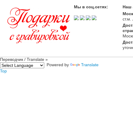
Мы в соц.сетях:
Наш 
Моск
ст.м
Дост
стра
Моск
Дост
уточ
Переводчик / Translate »
Powered by
Translate
Top