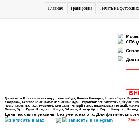
Главная
Гравировка
Печать на футболка
Моск
СПб
(
Спос
Доста
ВНИ
Доставка по России и всему миру. Екатеринбург, Нижний Новгород, Новосибирск, Воронеж,
Хабаровск, Благовещенск, Комсомольск-на-Амуре, Петропавловск-Камчатский, Якутск, Чита,
Прокопьевск, Барнаул, Рубцовск, Астрахань, Нижний Тагил, Владикавказ, Грозный, Махачк
Липецк, Орёл, Курск, Владимир, Калуга, Обнинск, Йошкар-Орал, Киров, Кострома, Вологда
Цены на сайте указаны без учета налога. Для физических ли
Зака