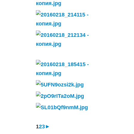
1
2
3
►