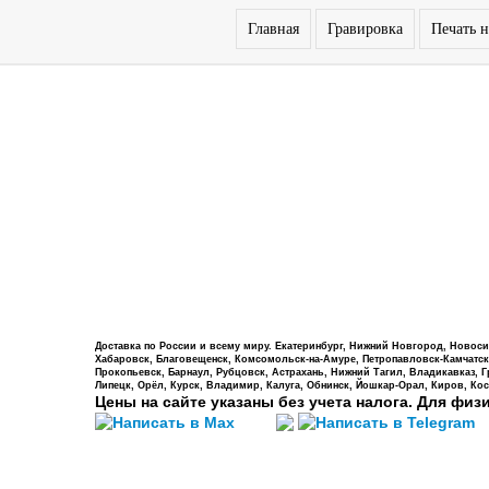
Главная
Гравировка
Печать н
Доставка по России и всему миру. Екатеринбург, Нижний Новгород, Новосиб
Хабаровск, Благовещенск, Комсомольск-на-Амуре, Петропавловск-Камчатский,
Прокопьевск, Барнаул, Рубцовск, Астрахань, Нижний Тагил, Владикавказ, 
Липецк, Орёл, Курск, Владимир, Калуга, Обнинск, Йошкар-Орал, Киров, Кос
Цены на сайте указаны без учета налога. Для физ