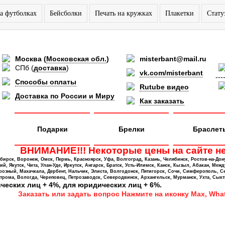
а футболках
Бейсболки
Печать на кружках
Плакетки
Стату
Москва
(
Московская обл.
)
misterbant@mail.ru
СПб
(
доставка
)
vk.com/misterbant
---
Способы оплаты
Rutube видео
Доставка по России и Миру
Как заказать
Подарки
Брелки
Браслет
ВНИМАНИЕ!!! Некоторые цены на сайте не
ирск, Воронеж, Омск, Пермь, Красноярск, Уфа, Волгоград, Казань, Челябинск, Ростов-на-Дон
 Якутск, Чита, Улан-Уде, Иркутск, Ангарск, Братск, Усть-Илимск, Канск, Кызыл, Абакан, Межд
Грозный, Махачкала, Дербент, Нальчик, Элиста, Волгодонск, Пятигорск, Сочи, Симферополь, С
трома, Вологда, Череповец, Петрозаводск, Северодвинск, Архангельск, Мурманск, Ухта, Сыкт
ических лиц + 4%, для юридических лиц + 6%.
Заказать или задать вопрос Нажмите на иконку Max, What