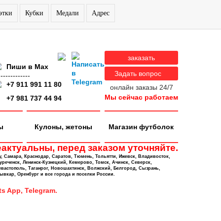
этки
Кубки
Медали
Адрес
заказать
Пиши в Max
Задать вопрос
-------------
+7 911 991 11 80
онлайн заказы 24/7
Мы сейчас работаем
+7 981 737 44 94
ы
Кулоны, жетоны
Магазин футболок
актуальны, перед заказом уточняйте.
у, Самара, Краснодар, Саратов, Тюмень, Тольятти, Ижевск, Владивосток,
уреченск, Ленинск-Кузнецкий, Кемерово, Томск, Ачинск, Северск,
евастополь, Таганрог, Новошахтинск, Волжский, Белгород, Сызрань,
ывкар, Оренбург и все города и поселки России.
s App, Telegram.