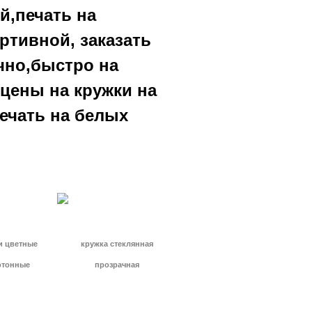
й,печать на
ртивной, заказать
очно,быстро на
 цены на кружки на
ечать на белых
и цветные
кружка стеклянная
отонные
прозрачная