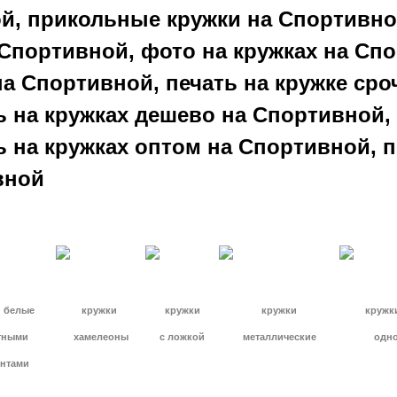
ой, прикольные кружки на Спортивно
Спортивной, фото на кружках на Спо
на Спортивной, печать на кружке ср
ь на кружках дешево на Спортивной,
ь на кружках оптом на Спортивной, п
вной
 белые
кружки
кружки
кружки
кружк
тными
хамелеоны
с ложкой
металлические
одн
нтами