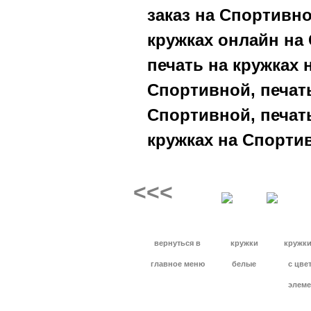
заказ на Спортивн
кружках онлайн на 
печать на кружках 
Спортивной, печат
Спортивной, печат
кружках на Спорти
<<<
вернуться в
кружки
кружки
главное меню
белые
с цве
элеме