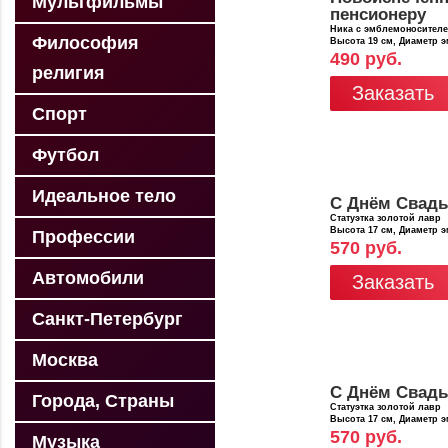
Мультфильмы
пенсионеру
Ника с эмблемоносител
Философия
Высота 19 см, Диаметр 
490 руб.
религия
Заказать
Спорт
Футбол
Идеальное тело
С Днём Свад
Статуэтка золотой лавр
Высота 17 см, Диаметр 
Профессии
570 руб.
Автомобили
Заказать
Санкт-Петербург
Москва
С Днём Свад
Города, Страны
Статуэтка золотой лавр
Высота 17 см, Диаметр 
570 руб.
Музыка