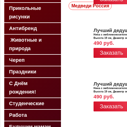
Медведи Россия
Прикольные
рисунки
Антибренд
Лучший деду
Ника с эмблемоносител
Высота 19 см, Диаметр 
Животные и
490 руб.
природа
Заказать
Череп
Праздники
С Днём
Лучший деду
Ника с эмблемоносител
рождения!
Высота 19 см, Диаметр 
490 руб.
Студенческие
Заказать
Работа
Будущим мамам