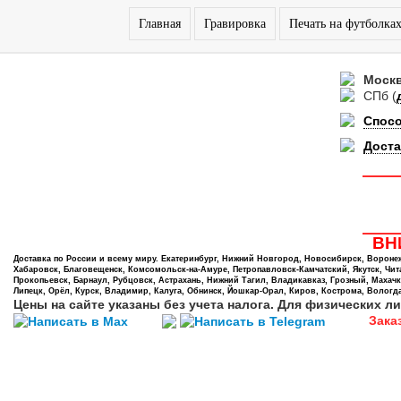
Главная
Гравировка
Печать на футболка
Моск
СПб
(
Спос
Доста
ВНИ
Доставка по России и всему миру. Екатеринбург, Нижний Новгород, Новосибирск, Воронеж,
Хабаровск, Благовещенск, Комсомольск-на-Амуре, Петропавловск-Камчатский, Якутск, Чита,
Прокопьевск, Барнаул, Рубцовск, Астрахань, Нижний Тагил, Владикавказ, Грозный, Махачк
Липецк, Орёл, Курск, Владимир, Калуга, Обнинск, Йошкар-Орал, Киров, Кострома, Вологда
Цены на сайте указаны без учета налога. Для физических ли
Зака