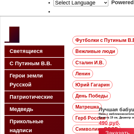
Powered
Футболки с Путиным В.
Светящиеся
Вежливые люди
Сталин И.В.
С Путиным В.В.
Ленин
Герои земли
Русской
Юрий Гагарин
День Победы
Патриотические
Матрешка
Медведь
Лучшая бабу
Ника с эмблемоносител
Герб России
Высота 19 см, Диаметр 
Прикольные
490 руб.
Символика СССР
надписи
Заказать