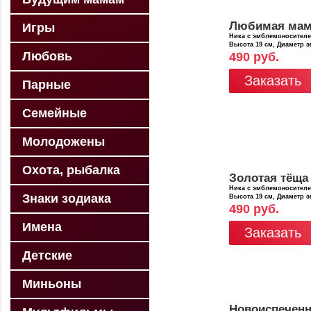
Любимая ма
Игры
Ника с эмблемоносител
Высота 19 см, Диаметр 
Любовь
490 руб.
Заказать
Парные
Семейные
Молодожены
Охота, рыбалка
Золотая тёща
Ника с эмблемоносител
Знаки зодиака
Высота 19 см, Диаметр 
490 руб.
Имена
Заказать
Детские
Миньоны
Новоиспечен