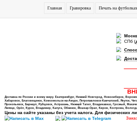
Главная
Гравировка
Печать на футболка
Моск
СПб
(
Спос
Доста
ВНИ
Доставка по России и всему миру. Екатеринбург, Нижний Новгород, Новосибирск, Воронеж,
Хабаровск, Благовещенск, Комсомольск-на-Амуре, Петропавловск-Камчатский, Якутск, Чита,
Прокопьевск, Барнаул, Рубцовск, Астрахань, Нижний Тагил, Владикавказ, Грозный, Махачк
Липецк, Орёл, Курск, Владимир, Калуга, Обнинск, Йошкар-Орал, Киров, Кострома, Вологда
Цены на сайте указаны без учета налога. Для физических ли
Зака