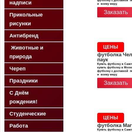
футболку с доставкой п
надписи
и всему миру.
Заказать
Прикольные
рисунки
Антибренд
ЦЕНЫ
Животные и
футболка Чел
природа
паук
Купить футболку в Санкт
Череп
купить футболку в Москв
футболку с доставкой п
и всему миру.
Праздники
Заказать
С Днём
рождения!
Студенческие
ЦЕНЫ
футболка Mar
Работа
Купить футболку в Санкт