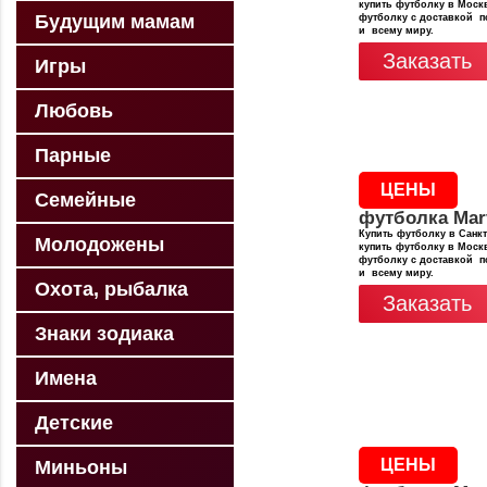
купить футболку в Москв
Будущим мамам
футболку с доставкой п
и всему миру.
Заказать
Игры
Любовь
Парные
ЦЕНЫ
Семейные
футболка Mar
Купить футболку в Санкт
Молодожены
купить футболку в Москв
футболку с доставкой п
и всему миру.
Охота, рыбалка
Заказать
Знаки зодиака
Имена
Детские
ЦЕНЫ
Миньоны