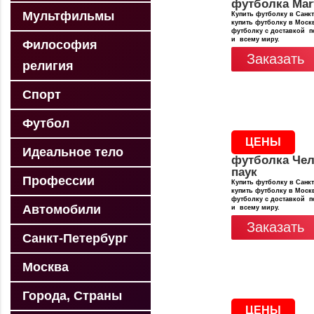
футболка Mar
Мультфильмы
Купить футболку в Санкт
купить футболку в Москв
футболку с доставкой п
и всему миру.
Философия
Заказать
религия
Спорт
Футбол
ЦЕНЫ
Идеальное тело
футболка Чел
паук
Профессии
Купить футболку в Санкт
купить футболку в Москв
футболку с доставкой п
Автомобили
и всему миру.
Заказать
Санкт-Петербург
Москва
Города, Страны
ЦЕНЫ