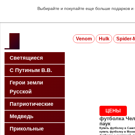
Выбирайте и покупайте еще больше подарков и
Venom
Hulk
Spider-
Светящиеся
С Путиным В.В.
Герои земли
Русской
Патриотические
ЦЕНЫ
Медведь
футболка Чел
паук
Прикольные
Купить футболку в Санкт
купить футболку в Москв