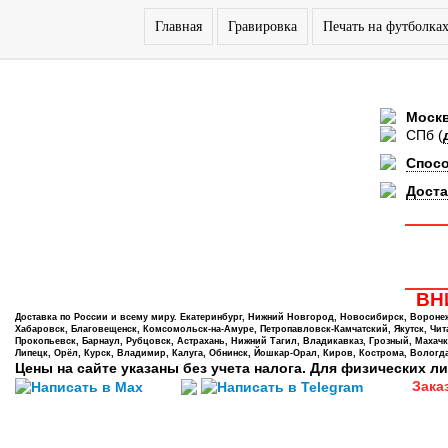
Главная
Гравировка
Печать на футболка
Моск
СПб
(
Спос
Доста
ВНИ
Доставка по России и всему миру. Екатеринбург, Нижний Новгород, Новосибирск, Воронеж,
Хабаровск, Благовещенск, Комсомольск-на-Амуре, Петропавловск-Камчатский, Якутск, Чита,
Прокопьевск, Барнаул, Рубцовск, Астрахань, Нижний Тагил, Владикавказ, Грозный, Махачк
Липецк, Орёл, Курск, Владимир, Калуга, Обнинск, Йошкар-Орал, Киров, Кострома, Вологда
Цены на сайте указаны без учета налога. Для физических ли
Зака