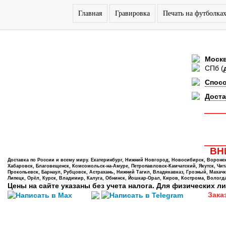
Главная
Гравировка
Печать на футболка
Моск
СПб
(
Спос
Доста
ВНИ
Доставка по России и всему миру. Екатеринбург, Нижний Новгород, Новосибирск, Воронеж,
Хабаровск, Благовещенск, Комсомольск-на-Амуре, Петропавловск-Камчатский, Якутск, Чита,
Прокопьевск, Барнаул, Рубцовск, Астрахань, Нижний Тагил, Владикавказ, Грозный, Махачк
Липецк, Орёл, Курск, Владимир, Калуга, Обнинск, Йошкар-Орал, Киров, Кострома, Вологда
Цены на сайте указаны без учета налога. Для физических ли
Зака