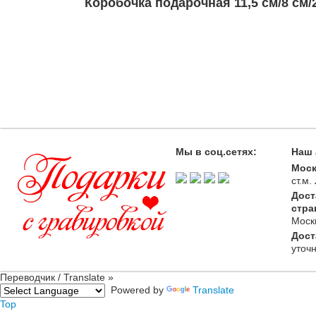
Коробочка подарочная 11,5 см/8 см/
Мы в соц.сетях:
Наш 
Моск
ст.м
Дост
стра
Моск
Дост
уточ
Переводчик / Translate »
Powered by
Translate
Top