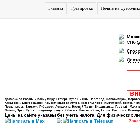
Главная
Гравировка
Печать на футболка
Моск
СПб
(
Спос
Доста
ВНИ
Доставка по России и всему миру. Екатеринбург, Нижний Новгород, Новосибирск, Воронеж,
Хабаровск, Благовещенск, Комсомольск-на-Амуре, Петропавловск-Камчатский, Якутск, Чита,
Прокопьевск, Барнаул, Рубцовск, Астрахань, Нижний Тагил, Владикавказ, Грозный, Махачк
Липецк, Орёл, Курск, Владимир, Калуга, Обнинск, Йошкар-Орал, Киров, Кострома, Вологда
Цены на сайте указаны без учета налога. Для физических ли
Зака