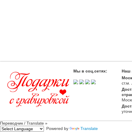
Мы в соц.сетях:
Наш 
Моск
ст.м
Дост
стра
Моск
Дост
уточ
Переводчик / Translate »
Powered by
Translate