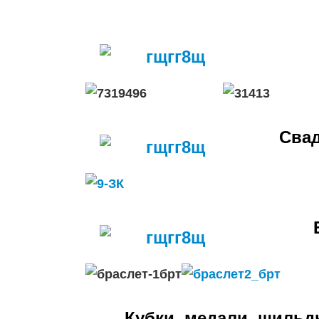
Свад
Кубки, медали, шильд